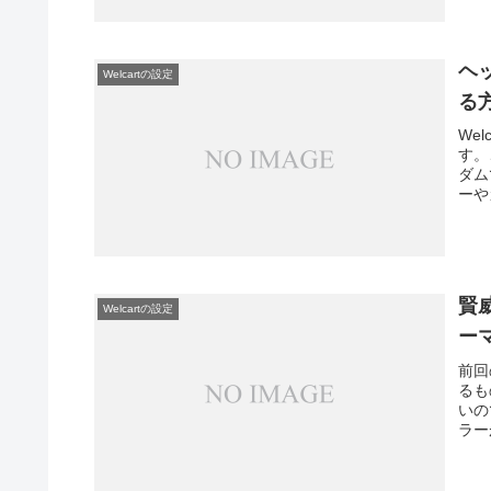
ヘ
Welcartの設定
る
We
す。
ダム
ーや
賢威
Welcartの設定
ー
前回
るも
いの
ラー