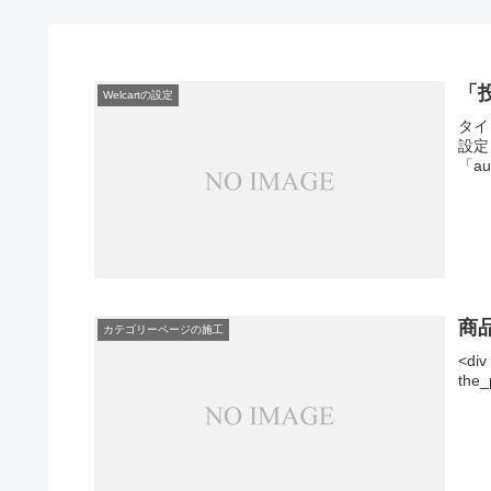
「
Welcartの設定
タイト
設定・
「a
商
カテゴリーページの施工
<div
the_