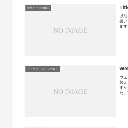
T
商品ページの施工
以前
書い
ます。/
We
カテゴリーページの施工
ウェ
替え
すが
た。