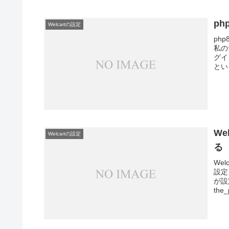
ph
Welcartの設定
ph
私の
グイ
とい
We
Welcartの設定
る
We
設定
が設
the_