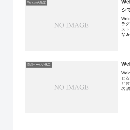
W
Welcartの設定
シ
We
ラグ
スト
なBr
W
商品ページの施工
We
せる
どお
名 